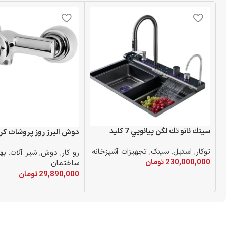
سينك نانو تك لگن پيانويي 7 كليد
دوش البرز روز پروشات كر
توکار
,
استیل
,
سینک
,
تجهیزات آشپزخانه
رو کار
,
دوش
,
شیر آلات
,
به
230,000,000
تومان
ساختمان
29,890,000
تومان
افزودن به سبد خرید
افزودن به سبد خرید