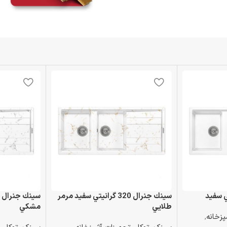
سينك جنرال 320 گرانيتي سفيد مرمر
طلايي
مشكي
پزخانه
,