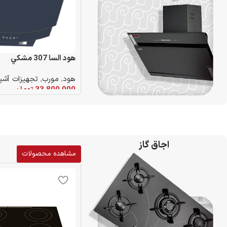
هود السا 307 مشكي
هود
,
مورب
,
تجهیزات آشپز
33,800,000
تومان
افزودن به سبد خرید
اجاق گاز
مشاهده محصولات