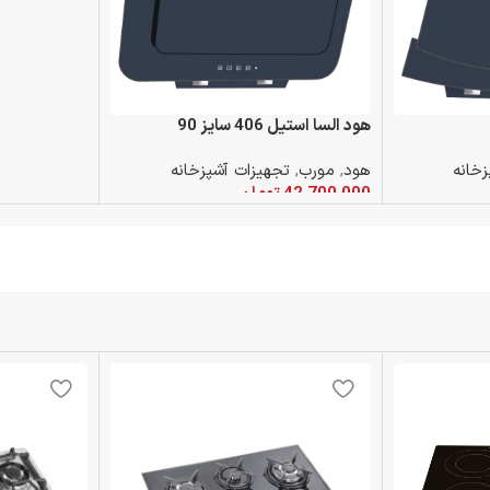
هود السا استيل 406 سايز 90
خانه
هود
,
مورب
,
تجهیزات آشپزخانه
42,700,000
تومان
افزودن به سبد خرید