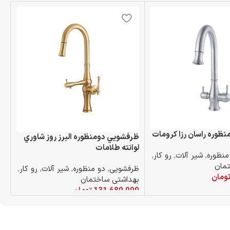
ظوره راسان رزا كرومات
تو
ظرفشويي دومنظوره البرز روز شاوري
لوانته طلامات
منظوره
,
شیر آلات
,
رو کار
,
رو
مان
سا
ظرفشویی
,
دو منظوره
,
شیر آلات
,
رو کار
,
ومان
00
بهداشتی ساختمان
131,680,000
تومان
 خرید
افزودن به سبد خرید