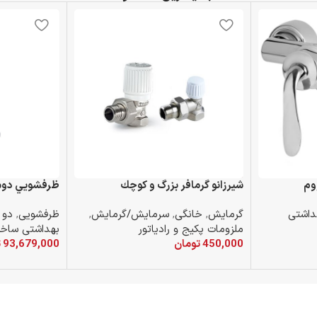
وم
شيرزانو گرمافر بزرگ و كوچك
ظرفشويي دومن
داشتی
گرمایش
,
خانگی
,
سرمایش/گرمایش
,
ظرفشویی
,
دو 
ملزومات پکیج و رادیاتور
بهداشتی ساخت
450,000
تومان
93,679,000
ت
افزودن به سبد خرید
افزودن به سبد