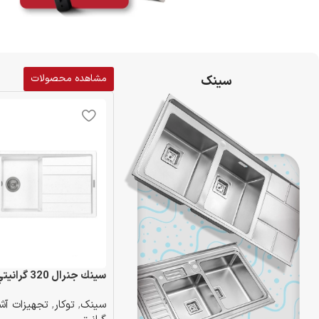
مشاهده محصولات
سینک
سينك جنرال 320 گرانيتي سفيد
سینک
,
توکار
,
تجهیزات آش