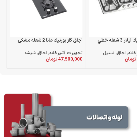
 3 شعله خطي
اجاق گاز بورنيك مانا 2 شعله مشکی
اجا
خانه
,
اجاق
,
استیل
تجهیزات آشپزخانه
,
اجاق
,
شیشه
تج
تومان
47,500,000
تومان
00
د خرید
افزودن به سبد خرید