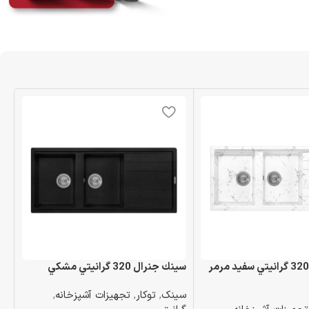
سينك جنرال 320 گرانيتي سفيد مرمر
سينك جنرال 320 گرانيتي مشكي
سف
سینک
,
توکار
,
تجهیزات آشپزخانه
,