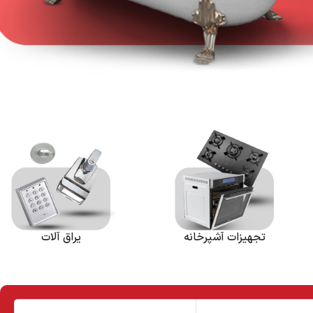
تجهیزات آشپرخانه
یراق آلات