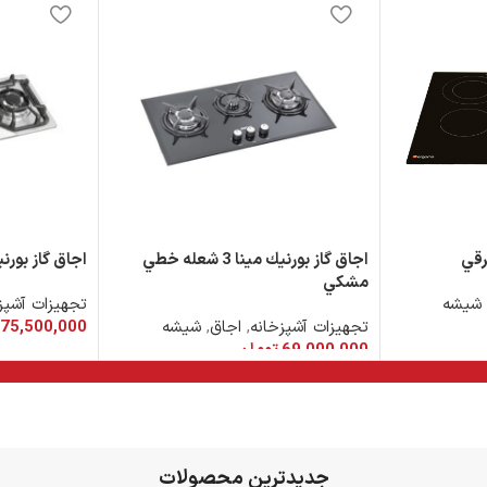
اجاق گاز بورنيك مينا 3 شعله خطي
اجاق گاز بورنيك ايلار
مشكي
شیشه
تجهیزات آشپز
تجهیزات آشپزخانه
,
اجاق
,
شیشه
75,500,000
69,000,000
تومان
افزودن به سب
افزودن به سبد خرید
جدیدترین محصولات