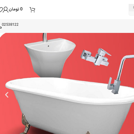
0
تومان
02538122