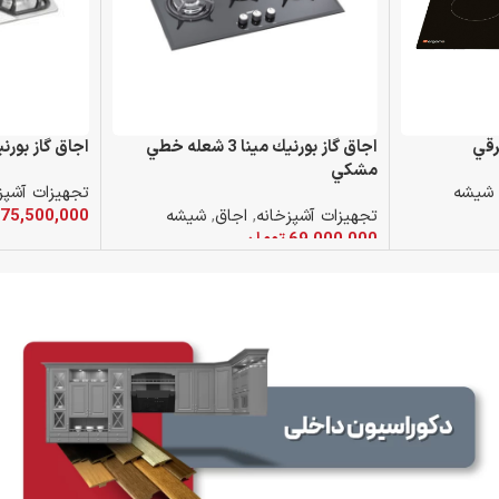
اجاق گاز بورنيك مينا 3 شعله خطي
اجاق گاز بورنيك ايلار
مشكي
شیشه
تجهیزات آشپز
تجهیزات آشپزخانه
,
اجاق
,
شیشه
75,500,000
69,000,000
تومان
افزودن به سب
افزودن به سبد خرید