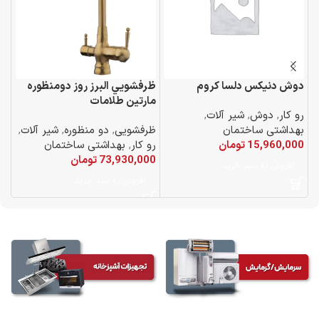
دوش دنيكس دلسا كروم
ظرفشويي البرز روز دومنظوره
دو
مارتين طلامات
رو کار
,
دوش
,
شیر آلات
,
رو
بهداشتی ساختمان
ظرفشویی
,
دو منظوره
,
شیر آلات
,
به
15,960,000
تومان
رو کار
,
بهداشتی ساختمان
00
73,930,000
تومان
افزودن به سبد خرید
افزودن به سبد خرید