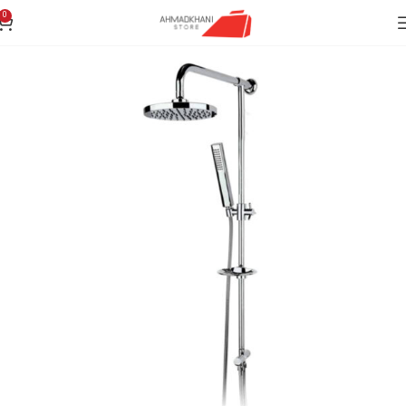
0
انه
بهداشتی ساختمان
علم دوش
یونیورست